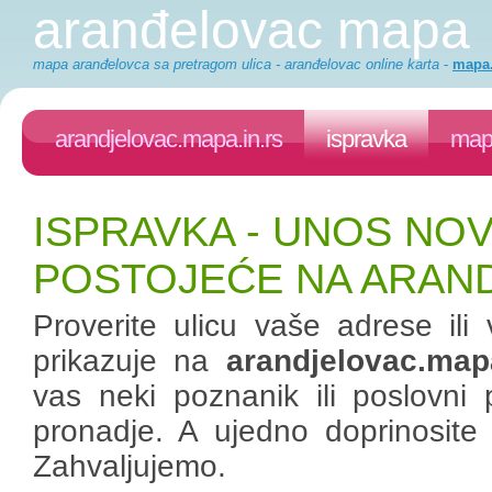
aranđelovac mapa
mapa aranđelovca sa pretragom ulica - aranđelovac online karta
-
mapa.
arandjelovac.mapa.in.rs
ispravka
mapa
ISPRAVKA - UNOS NOV
POSTOJEĆE NA ARAND
Proverite ulicu vaše adrese il
prikazuje na
arandjelovac.mapa
vas neki poznanik ili poslovni
pronadje. A ujedno doprinosite
Zahvaljujemo.