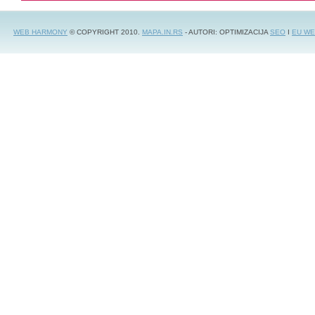
WEB HARMONY
© COPYRIGHT 2010.
MAPA.IN.RS
- AUTORI: OPTIMIZACIJA
SEO
I
EU WE