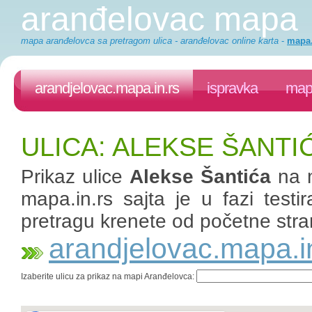
aranđelovac mapa
mapa aranđelovca sa pretragom ulica - aranđelovac online karta
-
mapa.
arandjelovac.mapa.in.rs
ispravka
mapa
ULICA: ALEKSE ŠANT
Prikaz ulice
Alekse Šantića
na 
mapa.in.rs sajta je u fazi test
pretragu krenete od početne stra
arandjelovac.mapa.i
Izaberite ulicu za prikaz na mapi Aranđelovca: