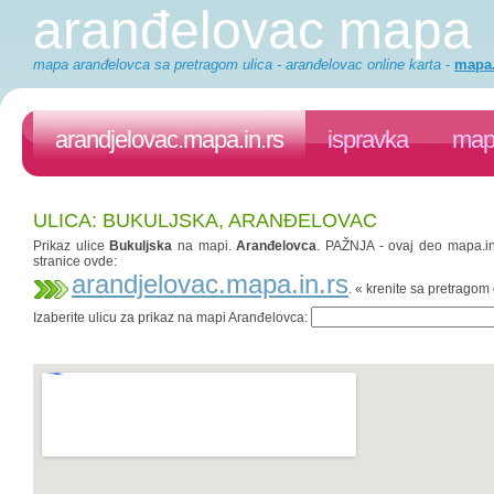
aranđelovac mapa
mapa aranđelovca sa pretragom ulica - aranđelovac online karta
-
mapa.
arandjelovac.mapa.in.rs
ispravka
mapa
ULICA: BUKULJSKA, ARANĐELOVAC
Prikaz ulice
Bukuljska
na mapi.
Aranđelovca
. PAŽNJA - ovaj deo mapa.in.
stranice ovde:
arandjelovac.mapa.in.rs
. « krenite sa pretrago
Izaberite ulicu za prikaz na mapi Aranđelovca: