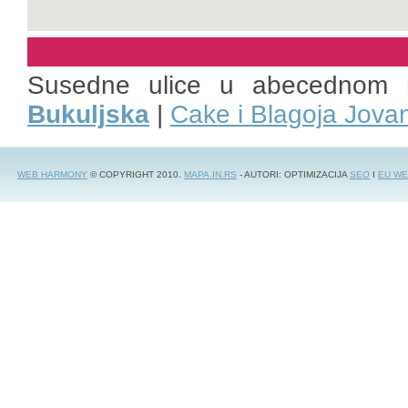
Susedne ulice u abecednom 
Bukuljska
|
Cake i Blagoja Jova
WEB HARMONY
© COPYRIGHT 2010.
MAPA.IN.RS
- AUTORI: OPTIMIZACIJA
SEO
I
EU WE