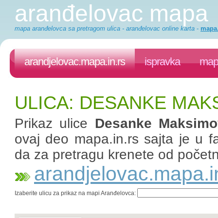
aranđelovac mapa
mapa aranđelovca sa pretragom ulica - aranđelovac online karta
-
mapa.
arandjelovac.mapa.in.rs
ispravka
mapa
ULICA: DESANKE MAK
Prikaz ulice
Desanke Maksimo
ovaj deo mapa.in.rs sajta je u fa
da za pretragu krenete od početn
arandjelovac.mapa.i
Izaberite ulicu za prikaz na mapi Aranđelovca: