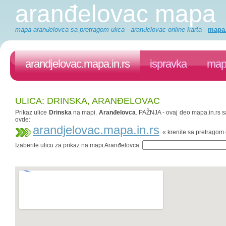
aranđelovac mapa
mapa aranđelovca sa pretragom ulica - aranđelovac online karta
-
mapa.
arandjelovac.mapa.in.rs
ispravka
mapa
ULICA: DRINSKA, ARANĐELOVAC
Prikaz ulice
Drinska
na mapi.
Aranđelovca
. PAŽNJA - ovaj deo mapa.in.rs sa
ovde:
arandjelovac.mapa.in.rs
. « krenite sa pretrago
Izaberite ulicu za prikaz na mapi Aranđelovca: