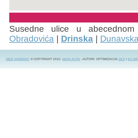
Susedne ulice u abecednom
Obradovića
|
Drinska
|
Dunavsk
WEB HARMONY
© COPYRIGHT 2010.
MAPA.IN.RS
- AUTORI: OPTIMIZACIJA
SEO
I
EU WE