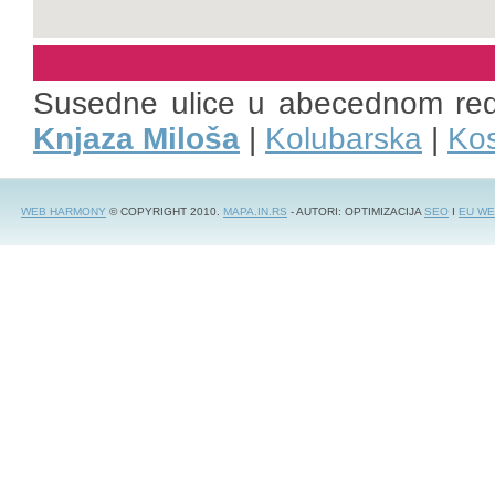
Susedne ulice u abecednom re
Knjaza Miloša
|
Kolubarska
|
Kos
WEB HARMONY
© COPYRIGHT 2010.
MAPA.IN.RS
- AUTORI: OPTIMIZACIJA
SEO
I
EU WE