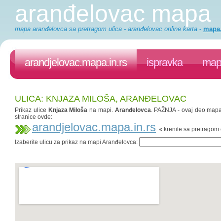
aranđelovac mapa
mapa aranđelovca sa pretragom ulica - aranđelovac online karta
-
mapa.
arandjelovac.mapa.in.rs
ispravka
mapa
ULICA: KNJAZA MILOŠA, ARANĐELOVAC
Prikaz ulice
Knjaza Miloša
na mapi.
Aranđelovca
. PAŽNJA - ovaj deo mapa.i
stranice ovde:
arandjelovac.mapa.in.rs
. « krenite sa pretrago
Izaberite ulicu za prikaz na mapi Aranđelovca: