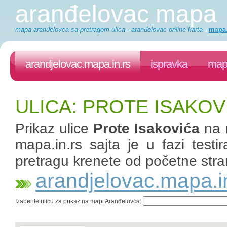
aranđelovac mapa
mapa aranđelovca sa pretragom ulica - aranđelovac online karta
-
mapa.
arandjelovac.mapa.in.rs
ispravka
mapa
ULICA: PROTE ISAKO
Prikaz ulice
Prote Isakovića
na 
mapa.in.rs sajta je u fazi test
pretragu krenete od početne stra
arandjelovac.mapa.i
Izaberite ulicu za prikaz na mapi Aranđelovca: