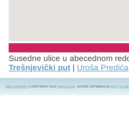
Susedne ulice u abecednom red
Trešnjevički put
|
Uroša Predića
WEB HARMONY
© COPYRIGHT 2010.
MAPA.IN.RS
- AUTORI: OPTIMIZACIJA
SEO
I
EU WE