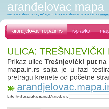
aranđelovac mapa
mapa aranđelovca sa pretragom ulica - aranđelovac online karta
-
mapa.
arandjelovac.mapa.in.rs
ispravka
mapa
ULICA: TREŠNJEVIČKI
Prikaz ulice
Trešnjevički put
na 
mapa.in.rs sajta je u fazi test
pretragu krenete od početne stra
arandjelovac.mapa.i
Izaberite ulicu za prikaz na mapi Aranđelovca: