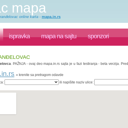
ac mapa
ranđelovac online karta
-
mapa.in.rs
ispravka
mapa na sajtu
sponzori
RANĐELOVAC
elovca
. PAŽNJA - ovaj deo mapa.in.rs sajta je u fazi testiranja - beta verzija. 
in.rs
. « krenite sa pretragom odavde
ca:
ili napišite naziv ulice: