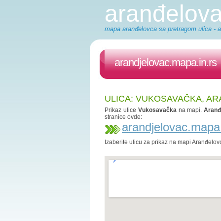
aranđelov
mapa aranđelovca sa pretragom ulica - a
arandjelovac.mapa.in.rs
ULICA: VUKOSAVAČKA, A
Prikaz ulice
Vukosavačka
na mapi.
Aranđ
stranice ovde:
arandjelovac.mapa.
Izaberite ulicu za prikaz na mapi Aranđelov