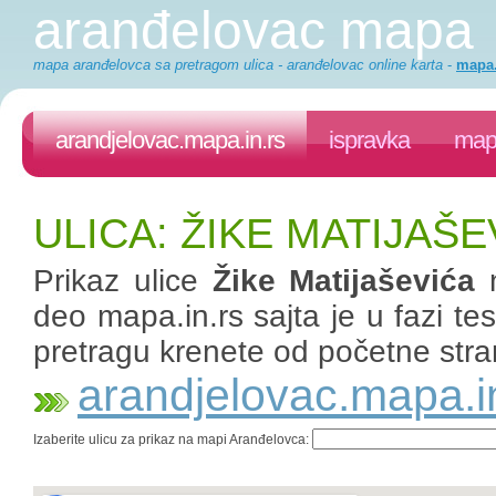
aranđelovac mapa
mapa aranđelovca sa pretragom ulica - aranđelovac online karta
-
mapa.
arandjelovac.mapa.in.rs
ispravka
mapa
ULICA: ŽIKE MATIJAŠ
Prikaz ulice
Žike Matijaševića
n
deo mapa.in.rs sajta je u fazi te
pretragu krenete od početne stra
arandjelovac.mapa.i
Izaberite ulicu za prikaz na mapi Aranđelovca: