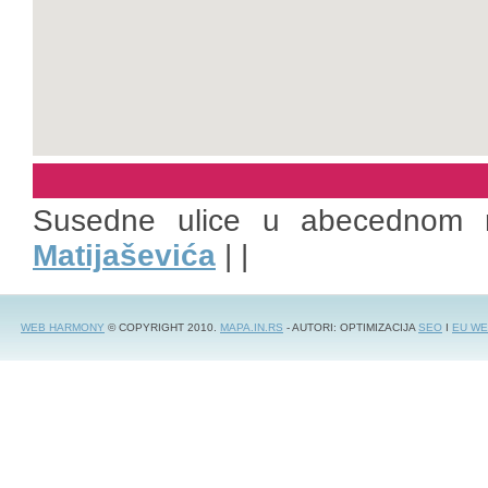
Susedne ulice u abecednom 
Matijaševića
| |
WEB HARMONY
© COPYRIGHT 2010.
MAPA.IN.RS
- AUTORI: OPTIMIZACIJA
SEO
I
EU WE