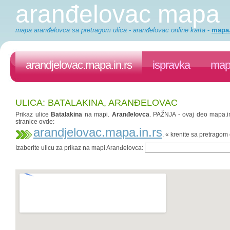
aranđelovac mapa
mapa aranđelovca sa pretragom ulica - aranđelovac online karta
-
mapa.
arandjelovac.mapa.in.rs
ispravka
mapa
ULICA: BATALAKINA, ARANĐELOVAC
Prikaz ulice
Batalakina
na mapi.
Aranđelovca
. PAŽNJA - ovaj deo mapa.in.
stranice ovde:
arandjelovac.mapa.in.rs
. « krenite sa pretrago
Izaberite ulicu za prikaz na mapi Aranđelovca: