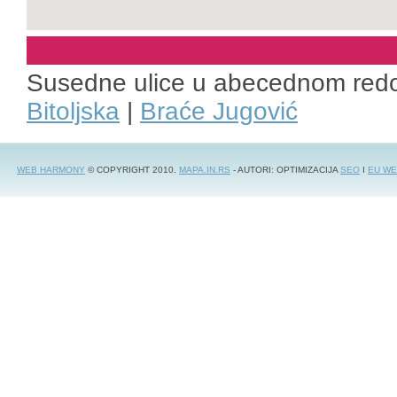
Susedne ulice u abecednom red
Bitoljska
|
Braće Jugović
WEB HARMONY
© COPYRIGHT 2010.
MAPA.IN.RS
- AUTORI: OPTIMIZACIJA
SEO
I
EU WE