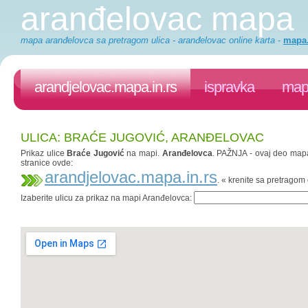
aranđelovac mapa
mapa aranđelovca sa pretragom ulica - aranđelovac online karta
-
mapa.
arandjelovac.mapa.in.rs
ispravka
mapa
ULICA: BRAĆE JUGOVIĆ, ARANĐELOVAC
Prikaz ulice
Braće Jugović
na mapi.
Aranđelovca
. PAŽNJA - ovaj deo mapa.
stranice ovde:
arandjelovac.mapa.in.rs
. « krenite sa pretrago
Izaberite ulicu za prikaz na mapi Aranđelovca: