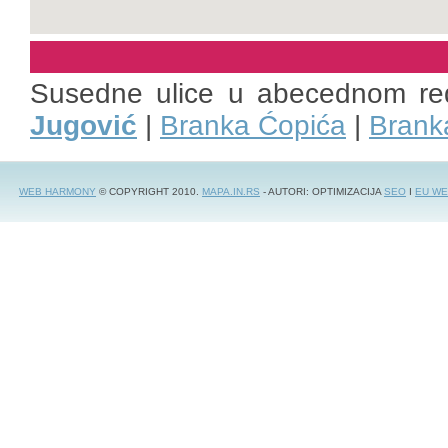
Susedne ulice u abecednom re
Jugović
|
Branka Ćopića
|
Branka
WEB HARMONY
© COPYRIGHT 2010.
MAPA.IN.RS
- AUTORI: OPTIMIZACIJA
SEO
I
EU WE