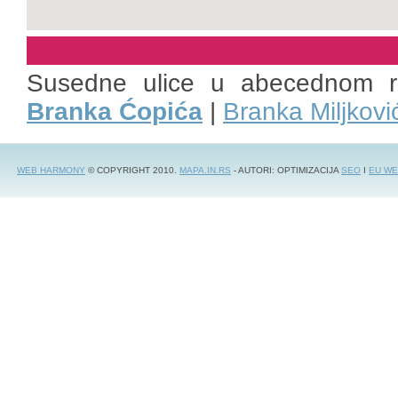
Susedne ulice u abecednom 
Branka Ćopića
|
Branka Miljkovi
WEB HARMONY
© COPYRIGHT 2010.
MAPA.IN.RS
- AUTORI: OPTIMIZACIJA
SEO
I
EU WE