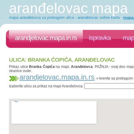
aranđelovac mapa
mapa aranđelovca sa pretragom ulica - aranđelovac online karta
-
mapa.
arandjelovac.mapa.in.rs
ispravka
mapa
ULICA: BRANKA ĆOPIĆA, ARANĐELOVAC
Prikaz ulice
Branka Ćopića
na mapi.
Aranđelovca
. PAŽNJA - ovaj deo mapa.
stranice ovde:
arandjelovac.mapa.in.rs
. « krenite sa pretrago
Izaberite ulicu za prikaz na mapi Aranđelovca: