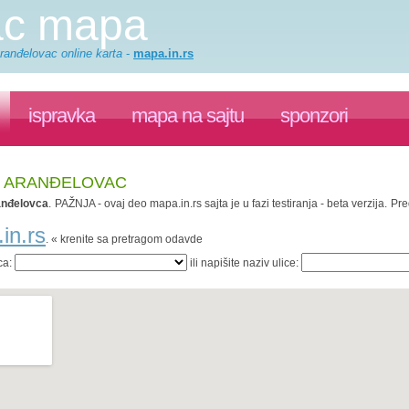
ac mapa
ranđelovac online karta
-
mapa.in.rs
ispravka
mapa na sajtu
sponzori
, ARANĐELOVAC
anđelovca
. PAŽNJA - ovaj deo mapa.in.rs sajta je u fazi testiranja - beta verzija.
in.rs
. « krenite sa pretragom odavde
ca:
ili napišite naziv ulice: