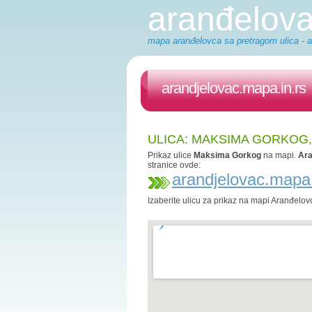
aranđelov
mapa aranđelovca sa pretragom ulica - a
arandjelovac.mapa.in.rs
ULICA: MAKSIMA GORKOG
Prikaz ulice
Maksima Gorkog
na mapi.
Ar
stranice ovde:
arandjelovac.mapa.
Izaberite ulicu za prikaz na mapi Aranđelov