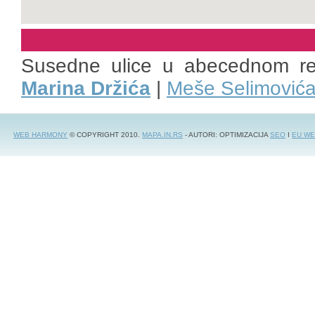
Susedne ulice u abecednom r
Marina Držića
|
Meše Selimović
WEB HARMONY
© COPYRIGHT 2010.
MAPA.IN.RS
- AUTORI: OPTIMIZACIJA
SEO
I
EU WE