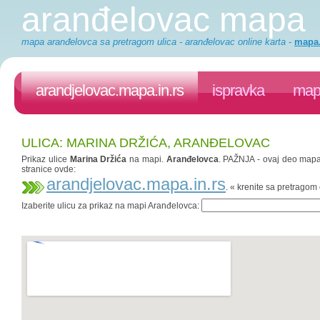
aranđelovac mapa
mapa aranđelovca sa pretragom ulica - aranđelovac online karta
-
mapa.
arandjelovac.mapa.in.rs
ispravka
mapa
ULICA: MARINA DRŽIĆA, ARANĐELOVAC
Prikaz ulice
Marina Držića
na mapi.
Aranđelovca
. PAŽNJA - ovaj deo mapa.i
stranice ovde:
arandjelovac.mapa.in.rs
. « krenite sa pretrago
Izaberite ulicu za prikaz na mapi Aranđelovca: