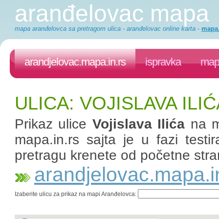
aranđelovac mapa
mapa aranđelovca sa pretragom ulica - aranđelovac online karta
-
mapa.
arandjelovac.mapa.in.rs
ispravka
mapa
ULICA: VOJISLAVA IL
Prikaz ulice
Vojislava Ilića
na m
mapa.in.rs sajta je u fazi test
pretragu krenete od početne stra
arandjelovac.mapa.i
Izaberite ulicu za prikaz na mapi Aranđelovca: