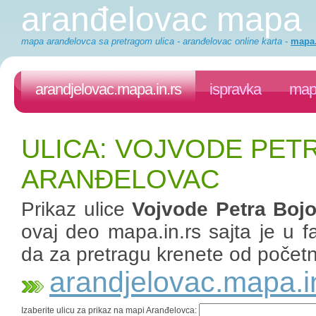
aranđelovac mapa
mapa aranđelovca sa pretragom ulica - aranđelovac online karta
-
mapa.
arandjelovac.mapa.in.rs
ispravka
mapa
ULICA: VOJVODE PET
ARANĐELOVAC
Prikaz ulice
Vojvode Petra Bojo
ovaj deo mapa.in.rs sajta je u fa
da za pretragu krenete od početn
arandjelovac.mapa.i
Izaberite ulicu za prikaz na mapi Aranđelovca: